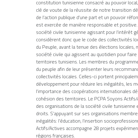
constitution tunisienne consacré au pouvoir local,
clé de voute de la réussite de notre transition dé
de l’action publique d’une part et un pouvoir réfor
est exercée de manière responsable et positive. »
société civile tunisienne agissant pour l’intérê
considèrent donc que le code des collectivités l
du Peuple, avant la tenue des élections locales, 
société civile qui agissent au quotidien pour fair
territoires tunisiens. Les membres du programm
du peuple afin de leur présenter leurs recommanda
collectivités locales. Celles-ci portent principal
développement pour réduire les inégalités, les m
l’importance des coopérations internationales déce
cohésion des territoires. Le PCPA Soyons Actif
des organisations de la société civile tunisienne 
droits. S’appuyant sur ses organisations membres,
inégalités: l’éducation, l’insertion socioprofessio
Actifs/Actives accompagne 28 projets expériment
régions françaises.