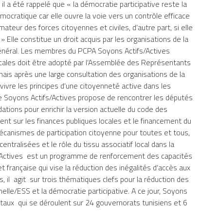
 il a été rappelé que « la démocratie participative reste la
mocratique car elle ouvre la voie vers un contrôle efficace
mateur des forces citoyennes et civiles, d’autre part, si elle
 Elle constitue un droit acquis par les organisations de la
t général. Les membres du PCPA Soyons Actifs/Actives
ocales doit être adopté par l’Assemblée des Représentants
mais après une large consultation des organisations de la
e vivre les principes d’une citoyenneté active dans les
e Soyons Actifs/Actives propose de rencontrer les députés
tions pour enrichir la version actuelle du code des
ement sur les finances publiques locales et le financement du
écanismes de participation citoyenne pour toutes et tous,
ntralisées et le rôle du tissu associatif local dans la
s/Actives est un programme de renforcement des capacités
et française qui vise la réduction des inégalités d’accès aux
 il agit sur trois thématiques clefs pour la réduction des
nnelle/ESS et la démocratie participative. A ce jour, Soyons
aux qui se déroulent sur 24 gouvernorats tunisiens et 6