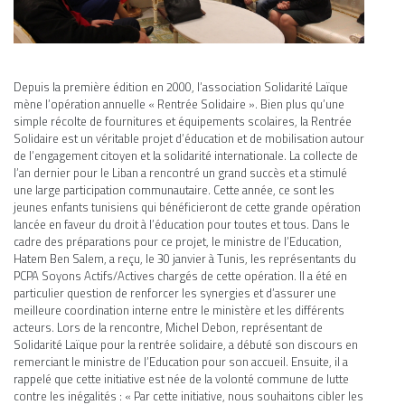
MÉDIA
Depuis la première édition en 2000, l’association
Solidarité Laïque
mène l’opération annuelle «
Rentrée Solidaire
». Bien plus qu’une
simple récolte de fournitures et équipements scolaires, la Rentrée
COMMUNIQUÉ DE PRESSE
Solidaire est un véritable projet d’éducation et de mobilisation autour
de l’engagement citoyen et la solidarité internationale. La collecte de
l’an dernier pour le Liban a rencontré un grand succès et a stimulé
une large participation communautaire. Cette année, ce sont les
jeunes enfants tunisiens qui bénéficieront de cette grande opération
lancée en faveur du droit à l’éducation pour toutes et tous. Dans le
PÔLE ISP/ESS
cadre des préparations pour ce projet, le ministre de l’Education,
Hatem Ben Salem, a reçu, le 30 janvier à Tunis, les représentants du
PCPA Soyons Actifs/Actives
chargés de cette opération. Il a été en
PÔLE ÉDUCATION
particulier question de renforcer les synergies et d’assurer une
meilleure coordination interne entre le ministère et les différents
acteurs. Lors de la rencontre, Michel Debon, représentant de
Solidarité Laïque
pour la rentrée solidaire, a débuté son discours en
remerciant le ministre de l’Education pour son accueil. Ensuite, il a
rappelé que cette initiative est née de la volonté commune de lutte
contre les inégalités : « Par cette initiative, nous souhaitons cibler les