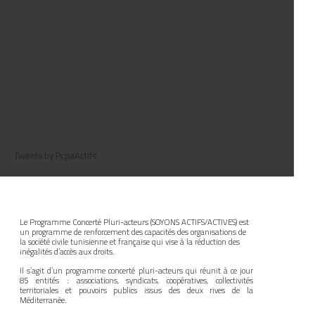
Tweets by PcpaActifs
Le Programme Concerté Pluri-acteurs (SOYONS ACTIFS/ACTIVES) est
un programme de renforcement des capacités des organisations de
la société civile tunisienne et française qui vise à la réduction des
inégalités d’accès aux droits.
Il s’agit d’un programme concerté pluri-acteurs qui réunit à ce jour
85 entités : associations, syndicats, coopératives, collectivités
territoriales et pouvoirs publics issus des deux rives de la
Méditerranée.