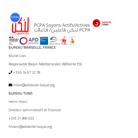
BUREAU MARSEILLE, FRANCE
Muriel Lion
Responsable Bassin Méditerranéen Référente ESS
+33 6 74 67 22 78
mlion@solidarite-laique.org
BUREAU TUNIS
Helmi Hosni
Directeur administratif et financier
+216 21 866 022
hhosni@solidarite-laique.org