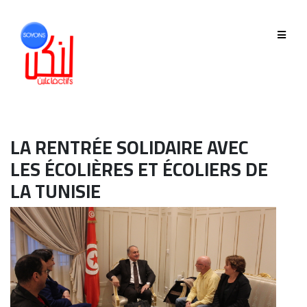
QUI SOMMES-NOUS
GOUVERNANCE
ÉQUIPE
LA RENTRÉE SOLIDAIRE AVEC
HISTORIQUE
LES ÉCOLIÈRES ET ÉCOLIERS DE
LA TUNISIE
MEMBRES
PHASE 2019-2022
PHASE 2022-2025