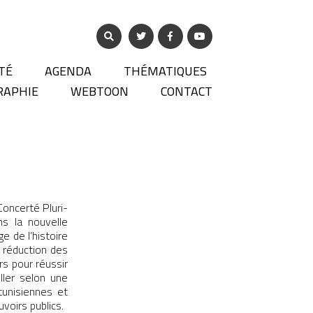
TÉ
AGENDA
THÉMATIQUES
RAPHIE
WEBTOON
CONTACT
Concerté Pluri-
s la nouvelle
e de l’histoire
a réduction des
rs pour réussir
iller selon une
tunisiennes et
uvoirs publics.