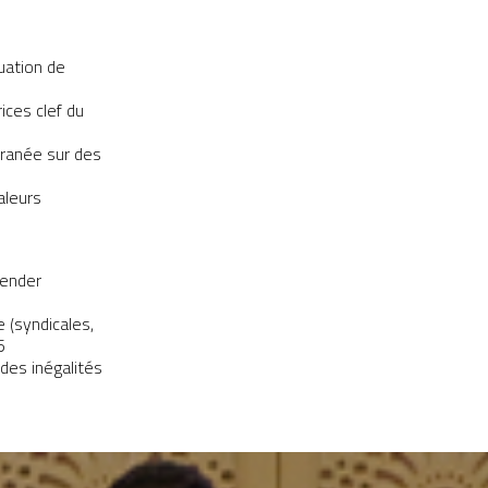
uation de
ices clef du
rranée sur des
aleurs
hender
 (syndicales,
5
 des inégalités