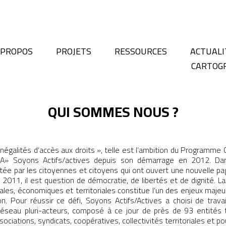
 PROPOS
PROJETS
RESSOURCES
ACTUALI
CARTOG
QUI SOMMES NOUS ?
inégalités d’accès aux droits », telle est l’ambition du Programme 
A» Soyons Actifs/actives depuis son démarrage en 2012. Dan
tée par les citoyennes et citoyens qui ont ouvert une nouvelle pag
2011, il est question de démocratie, de libertés et de dignité. L
iales, économiques et territoriales constitue l’un des enjeux majeu
on. Pour réussir ce défi, Soyons Actifs/Actives a choisi de trava
éseau pluri-acteurs, composé à ce jour de près de 93 entités 
sociations, syndicats, coopératives, collectivités territoriales et po