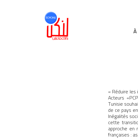
À
« Réduire les 
Acteurs «PCP
Tunisie souhai
de ce pays en 
Inégalités soc
cette transiti
approche en r
françaises : as