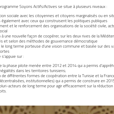
programme Soyons Actifs/Actives se situe à plusieurs niveaux :
ion sociale avec les citoyennes et citoyens marginalisés ou en sit
s également avec ceux qui construisent les politiques publiques
nt et le renforcement des organisations de la société civile, actr
cial
n à une nouvelle façon de coopérer, sur les deux rives de la Médite
és et selon des méthodes de gouvernance démocratique
r le long terme porteuse d’une vision commune et basée sur des v
fortes
s’appuie sur :
de la phase pilote menée entre 2012 et 2014 qui a permis d’appré
inégalités dans les territoires tunisiens;
n de différentes formes de coopération entre la Tunisie et la France
décentralisées, institutionnelles) qui a permis de construire en 201
pluri-acteurs de long terme pour agir efficacement sur la réduction
oits.