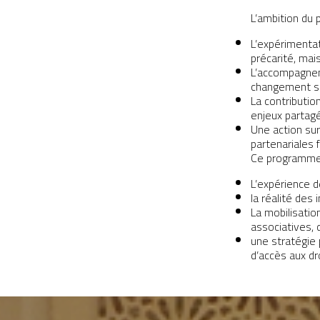
L’ambition du 
L’expérimentat
précarité, mai
L’accompagneme
changement so
La contributio
enjeux partag
Une action su
partenariales 
Ce programme 
L’expérience 
la réalité des 
La mobilisatio
associatives, 
une stratégie 
d’accès aux dr