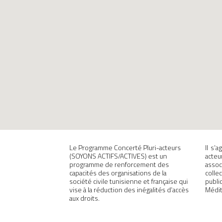
Le Programme Concerté Pluri-acteurs
Il s’
(SOYONS ACTIFS/ACTIVES) est un
acteu
programme de renforcement des
assoc
capacités des organisations de la
colle
société civile tunisienne et française qui
publ
vise à la réduction des inégalités d’accès
Médit
aux droits.