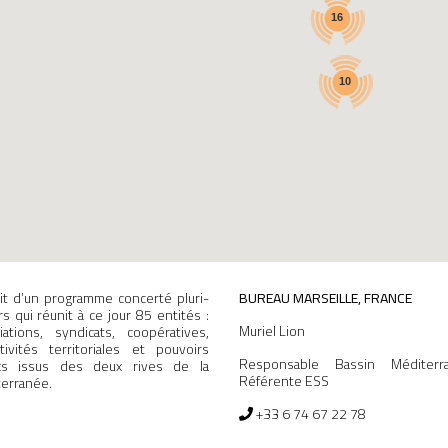
agit d’un programme concerté pluri-
BUREAU MARSEILLE, FRANCE
rs qui réunit à ce jour 85 entités :
Muriel Lion
iations, syndicats, coopératives,
ctivités territoriales et pouvoirs
Responsable Bassin Méditerr
ics issus des deux rives de la
Référente ESS
erranée.
+33 6 74 67 22 78