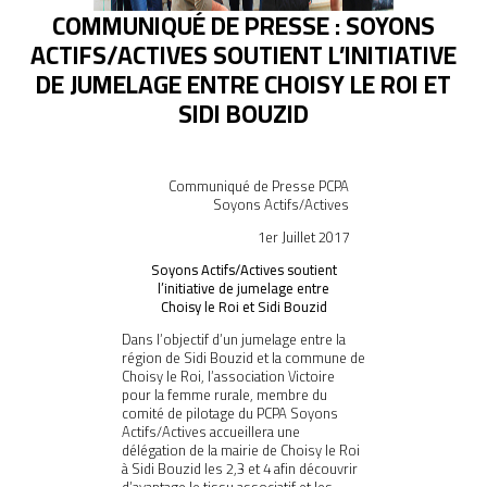
COMMUNIQUÉ DE PRESSE : SOYONS
ACTIFS/ACTIVES SOUTIENT L’INITIATIVE
DE JUMELAGE ENTRE CHOISY LE ROI ET
MÉDIA
SIDI BOUZID
COMMUNIQUÉ DE PRESSE
Communiqué de Presse PCPA
Soyons Actifs/Actives
1er Juillet 2017
Soyons Actifs/Actives soutient
PÔLE ISP/ESS
l’initiative de jumelage entre
Choisy le Roi et Sidi Bouzid
PÔLE ÉDUCATION
Dans l’objectif d’un jumelage entre la
région de Sidi Bouzid et la commune de
Choisy le Roi, l’association Victoire
pour la femme rurale, membre du
comité de pilotage du PCPA Soyons
Actifs/Actives accueillera une
délégation de la mairie de Choisy le Roi
à Sidi Bouzid les 2,3 et 4 afin découvrir