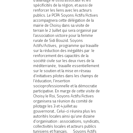
d’avantage le tissu associatif et les
spécificités de la région, et aussi de
renforcer les liens avec les acteurs
publics. Le PCPA Soyons Actifs/Actives
accompagnera cette délégation de la
mairie de Choisy dans sa visite de
terrain le 2 Juillet qui sera organisé par
l’association victoire pour la femme
rurale de Sidi Bouzid. Soyons
Actifs/Actives, programme qui travaille
sur la réduction des inégalités par le
renforcement des capacités de la
société civile sur les deux rives de la
méditerranée, travaille essentiellement
sur le soutien et la mise en réseau
d’initiatives pilotes dans les champs de
l’éducation, l’insertion
socioprofessionnelle et la démocratie
participative. En marge de cette visite de
Choisy le Roi, Soyons Actifs/Actives
organisera sa réunion du comité de
pilotage les 3 et 4 juillet au
gouvernorat.. Celui-ci réunira plus les
autorités locales ainsi qu’une dizaine
d’organisation : associations, syndicats,
collectivités locales et acteurs publics
tunisiens et français.
Soyons Actifs _