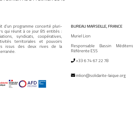
agit d’un programme concerté pluri-
BUREAU MARSEILLE, FRANCE
rs qui réunit à ce jour 85 entités :
Muriel Lion
iations, syndicats, coopératives,
ctivités territoriales et pouvoirs
Responsable Bassin Méditerr
ics issus des deux rives de la
Référente ESS
erranée.
+33 6 74 67 22 78
mlion@solidarite-laique.org