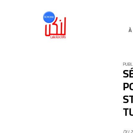
À
PUBLI
S
P
S
T
DU 2