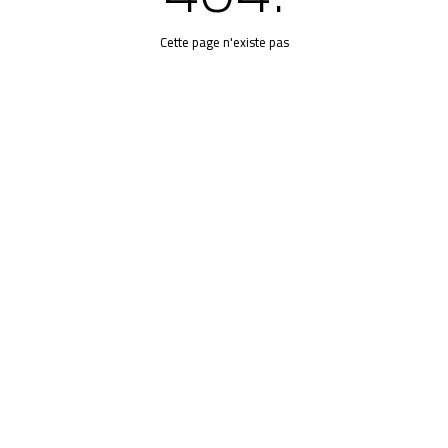
Cette page n'existe pas
MÉDIA
COMMUNIQUÉ DE PRESSE
PÔLE ISP/ESS
PÔLE ÉDUCATION