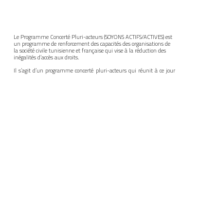
Le Programme Concerté Pluri-acteurs (SOYONS ACTIFS/ACTIVES) est
un programme de renforcement des capacités des organisations de
la société civile tunisienne et française qui vise à la réduction des
inégalités d’accès aux droits.
Il s’agit d’un programme concerté pluri-acteurs qui réunit à ce jour
85 entités : associations, syndicats, coopératives, collectivités
territoriales et pouvoirs publics issus des deux rives de la
Méditerranée.
BUREAU MARSEILLE, FRANCE
Muriel Lion
Responsable Bassin Méditerranéen Référente ESS
+33 6 74 67 22 78