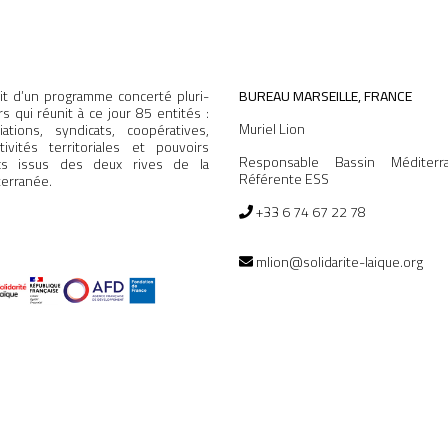
agit d’un programme concerté pluri-
BUREAU MARSEILLE, FRANCE
rs qui réunit à ce jour 85 entités :
Muriel Lion
iations, syndicats, coopératives,
ctivités territoriales et pouvoirs
Responsable Bassin Méditerr
ics issus des deux rives de la
Référente ESS
erranée.
+33 6 74 67 22 78
mlion@solidarite-laique.org