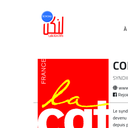
À
CO
SYNDI
www.
Rejoi
Le syndi
devenu u
depuis p