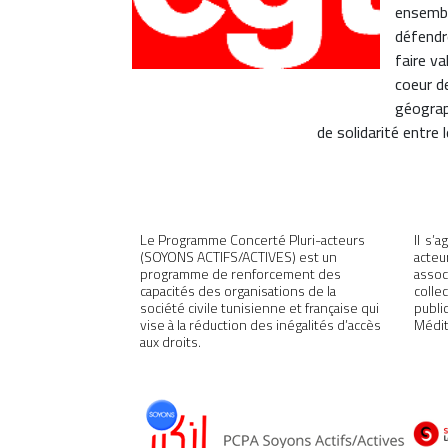
ensembl
défendre
faire va
coeur d
géograph
de solidarité entre 
Le Programme Concerté Pluri-acteurs
Il s’
(SOYONS ACTIFS/ACTIVES) est un
acteu
programme de renforcement des
assoc
capacités des organisations de la
colle
société civile tunisienne et française qui
publ
vise à la réduction des inégalités d’accès
Médit
aux droits.