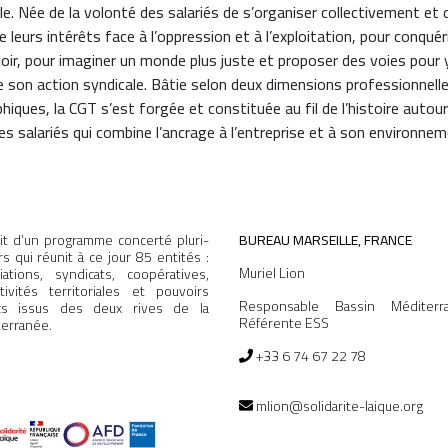
e. Née de la volonté des salariés de s’organiser collectivement et
 leurs intérêts face à l’oppression et à l’exploitation, pour conquéri
loir, pour imaginer un monde plus juste et proposer des voies pour y
e son action syndicale. Bâtie selon deux dimensions professionnell
iques, la CGT s’est forgée et constituée au fil de l’histoire autou
les salariés qui combine l’ancrage à l’entreprise et à son environneme
agit d’un programme concerté pluri-
BUREAU MARSEILLE, FRANCE
rs qui réunit à ce jour 85 entités :
Muriel Lion
iations, syndicats, coopératives,
ctivités territoriales et pouvoirs
Responsable Bassin Méditerr
ics issus des deux rives de la
Référente ESS
erranée.
+33 6 74 67 22 78
mlion@solidarite-laique.org