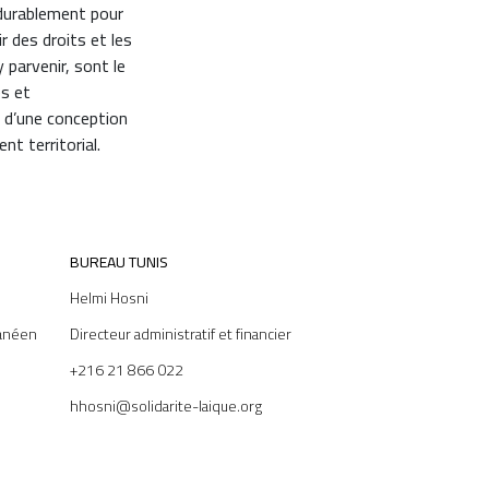
 durablement pour
r des droits et les
 parvenir, sont le
es et
r d’une conception
nt territorial.
BUREAU TUNIS
Helmi Hosni
anéen
Directeur administratif et financier
+216 21 866 022
hhosni@solidarite-laique.org