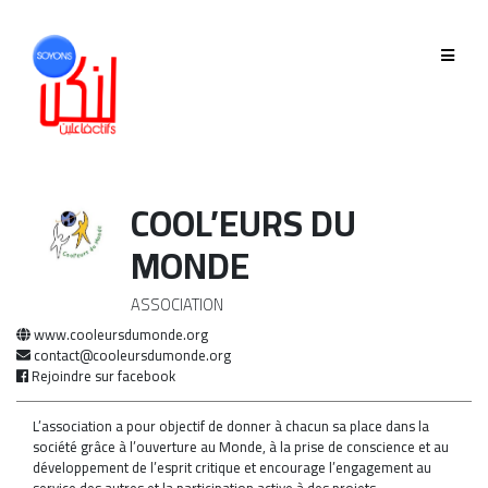
QUI SOMMES-NOUS
GOUVERNANCE
ÉQUIPE
COOL’EURS DU
MONDE
HISTORIQUE
MEMBRES
ASSOCIATION
www.cooleursdumonde.org
contact@cooleursdumonde.org
Rejoindre sur facebook
PHASE 2019-2022
L’association a pour objectif de donner à chacun sa place dans la
société grâce à l’ouverture au Monde, à la prise de consci
ence et au
PHASE 2022-2025
développement de l’esprit critique et encourage l’engagement au
service des autres et la participation active à des projets