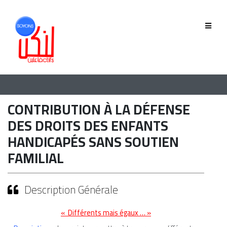
QUI SOMMES-NOUS
GOUVERNANCE
ÉQUIPE
CONTRIBUTION À LA DÉFENSE
HISTORIQUE
DES DROITS DES ENFANTS
HANDICAPÉS SANS SOUTIEN
MEMBRES
FAMILIAL
Description Générale
PHASE 2019-2022
PHASE 2022-2025
« Différents mais égaux … »