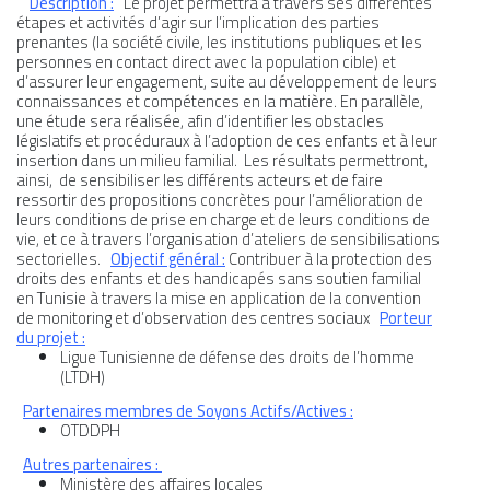
Description :
Le projet permettra à travers ses différentes
étapes et activités d’agir sur l’implication des parties
prenantes (la société civile, les institutions publiques et les
personnes en contact direct avec la population cible) et
d’assurer leur engagement, suite au développement de leurs
connaissances et compétences en la matière. En parallèle,
MÉDIA
une étude sera réalisée, afin d’identifier les obstacles
législatifs et procéduraux à l’adoption de ces enfants et à leur
COMMUNIQUÉ DE PRESSE
insertion dans un milieu familial. Les résultats permettront,
ainsi, de sensibiliser les différents acteurs et de faire
ressortir des propositions concrètes pour l’amélioration de
leurs conditions de prise en charge et de leurs conditions de
vie, et ce à travers l’organisation d’ateliers de sensibilisations
sectorielles.
Objectif général :
Contribuer à la protection des
droits des enfants et des handicapés sans soutien familial
PÔLE ISP/ESS
en Tunisie à travers la mise en application de la convention
de monitoring et d’observation des centres sociaux
Porteur
du projet :
PÔLE ÉDUCATION
Ligue Tunisienne de défense des droits de l’homme
(LTDH)
Partenaires membres de Soyons Actifs/Actives :
OTDDPH
Autres partenaires :
Ministère des affaires locales