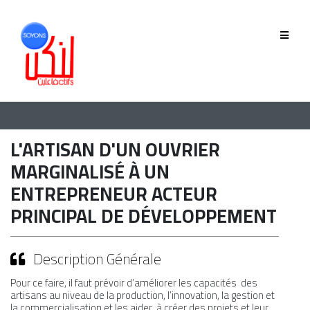
QUI SOMMES-NOUS
GOUVERNANCE
ÉQUIPE
L'ARTISAN D'UN OUVRIER
HISTORIQUE
MARGINALISÉ À UN
ENTREPRENEUR ACTEUR
MEMBRES
PRINCIPAL DE DÉVELOPPEMENT
Description Générale
PHASE 2019-2022
Pour ce faire, il faut prévoir d’améliorer les capacités des
PHASE 2022-2025
artisans au niveau de la production, l’innovation, la gestion et
la commercialisation et les aider à créer des projets et leur