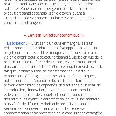
regroupement dans des mutuelles ayant un caractère
solidaire. D’une manière plus générale, il faudra valoriser le
produit artisanal et sensibiliser le citoyen quant à
l’importance de sa consommation et sa protection de la
concurrence étrangère.
MÉDIA
« L’artisan : un acteur économique ! »
COMMUNIQUÉ DE PRESSE
Description :
« L'Artisan d'un ouvrier marginalisé à un
entrepreneur acteur principal de développement » est un
projet, qui comme son titre l’indique vise à construire une
vision d’avenir pour le secteur artisanal à Djerba en vue de le
restructurer, de renforcer des capacités de production et
d’assurer sa durabilité. L’intérêt de ce projet consiste dans le
PÔLE ISP/ESS
fait que l’artisan puisse se transformer en un acteur
économique à l’image des autres acteurs économiques,
PÔLE ÉDUCATION
notamment dans l’économie locale. Pour ce faire, il faut
prévoir d’améliorer les capacités des artisans au niveau de
la production, l’innovation, la gestion et la commercialisation
et les aider à créer des projets et leur regroupement dans
des mutuelles ayant un caractère solidaire. D’une manière
plus générale, il faudra valoriser le produit artisanal et
sensibiliser le citoyen quant à l’importance de sa
consommation et sa protection de la concurrence étrangère.