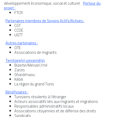
développement économique, social et culturel.
Porteur du
projet :
FTCR
Partenaires membres de Soyons Actifs/Actives :
CGT
CCDE
UGTT
Autres partenaires :
OTE
Associations de migrants
Territoire(s) concerné(s):
Bizerte/Menzel J’mil
Zarzis
Ghardimaou
Kébili
La région du grand Tunis
Bénéficiaires :
Tunisiens résidents à l’étranger
Acteurs associatifs liés aux migrants et migrations
Responsables administratifs locaux
Associations citoyennes et de défense des droits
Syndicats