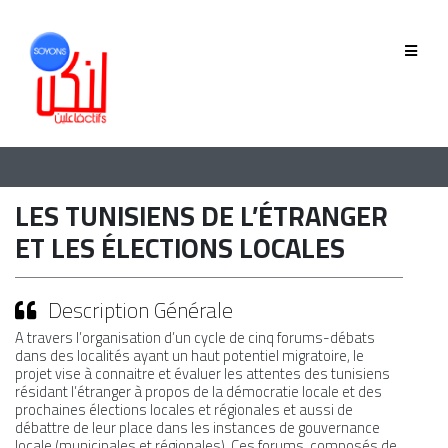
QUI SOMMES-NOUS
GOUVERNANCE
ÉQUIPE
LES TUNISIENS DE L’ÉTRANGER
HISTORIQUE
ET LES ÉLECTIONS LOCALES
MEMBRES
Description Générale
A travers l’organisation d’un cycle de cinq forums-débats
dans des localités ayant un haut potentiel migratoire, le
PHASE 2019-2022
projet vise à connaitre et évaluer les attentes des tunisiens
résidant l’étranger à propos de la démocratie locale et des
prochaines élections locales et régionales et aussi de
PHASE 2022-2025
débattre de leur place dans les instances de gouvernance
locale (municipales et régionales). Ces forums, composés de