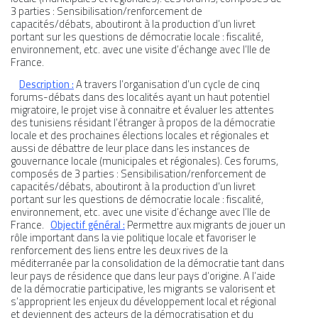
3 parties : Sensibilisation/renforcement de
capacités/débats, aboutiront à la production d’un livret
portant sur les questions de démocratie locale : fiscalité,
environnement, etc. avec une visite d’échange avec l’Ile de
France.
MÉDIA
Description :
A travers l’organisation d’un cycle de cinq
forums-débats dans des localités ayant un haut potentiel
COMMUNIQUÉ DE PRESSE
migratoire, le projet vise à connaitre et évaluer les attentes
des tunisiens résidant l’étranger à propos de la démocratie
locale et des prochaines élections locales et régionales et
aussi de débattre de leur place dans les instances de
gouvernance locale (municipales et régionales). Ces forums,
composés de 3 parties : Sensibilisation/renforcement de
capacités/débats, aboutiront à la production d’un livret
PÔLE ISP/ESS
portant sur les questions de démocratie locale : fiscalité,
environnement, etc. avec une visite d’échange avec l’Ile de
PÔLE ÉDUCATION
France.
Objectif général :
Permettre aux migrants de jouer un
rôle important dans la vie politique locale et favoriser le
renforcement des liens entre les deux rives de la
méditerranée par la consolidation de la démocratie tant dans
leur pays de résidence que dans leur pays d’origine. A l’aide
de la démocratie participative, les migrants se valorisent et
s’approprient les enjeux du développement local et régional
et deviennent des acteurs de la démocratisation et du