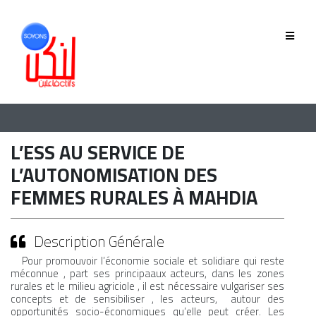
QUI SOMMES-NOUS
GOUVERNANCE
ÉQUIPE
L’ESS AU SERVICE DE
HISTORIQUE
L’AUTONOMISATION DES
FEMMES RURALES À MAHDIA
MEMBRES
Description Générale
Pour promouvoir l’économie sociale et solidiare qui reste
PHASE 2019-2022
méconnue , part ses principaaux acteurs, dans les zones
rurales et le milieu agriciole , il est nécessaire vulgariser ses
PHASE 2022-2025
concepts et de sensibiliser , les acteurs, autour des
opportunités socio-économiques qu’elle peut créer. Les