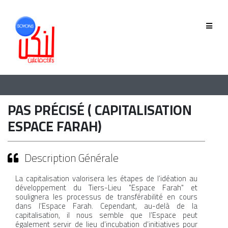
QUI SOMMES-NOUS
GOUVERNANCE
ÉQUIPE
PAS PRÉCISÉ ( CAPITALISATION
HISTORIQUE
ESPACE FARAH)
MEMBRES
Description Générale
La capitalisation valorisera les étapes de l’idéation au
développement du Tiers-Lieu "Espace Farah" et
PHASE 2019-2022
soulignera les processus de transférabilité en cours
dans l’Espace Farah. Cependant, au-delà de la
PHASE 2022-2025
capitalisation, il nous semble que l’Espace peut
également servir de lieu d’incubation d’initiatives pour