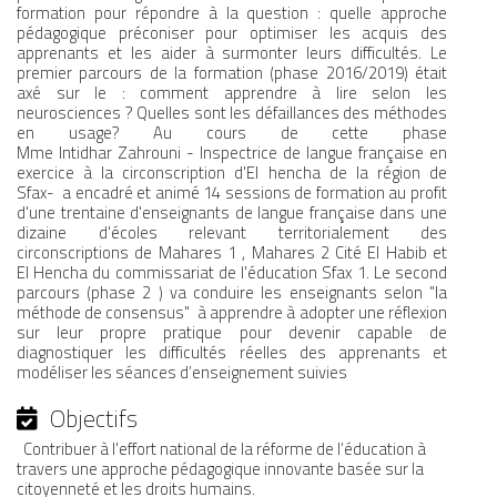
formation pour répondre à la question : quelle approche
pédagogique préconiser pour optimiser les acquis des
apprenants et les aider à surmonter leurs difficultés. Le
premier parcours de la formation (phase 2016/2019) était
axé sur le : comment apprendre à lire selon les
MÉDIA
neurosciences ? Quelles sont les défaillances des méthodes
en usage? Au cours de cette phase
Mme Intidhar Zahrouni - Inspectrice de langue française en
COMMUNIQUÉ DE PRESSE
exercice à la circonscription d'El hencha de la région de
Sfax- a encadré et animé 14 sessions de formation au profit
d'une trentaine d'enseignants de langue française dans une
dizaine d'écoles relevant territorialement des
circonscriptions de Mahares 1 , Mahares 2 Cité El Habib et
El Hencha du commissariat de l'éducation Sfax 1. Le second
parcours (phase 2 ) va conduire les enseignants selon "la
PÔLE ISP/ESS
méthode de consensus" à apprendre à adopter une réflexion
sur leur propre pratique pour devenir capable de
PÔLE ÉDUCATION
diagnostiquer les difficultés réelles des apprenants et
modéliser les séances d’enseignement suivies
Objectifs
Contribuer à l'effort national de la réforme de l’éducation à
travers une approche pédagogique innovante basée sur la
citoyenneté et les droits humains.