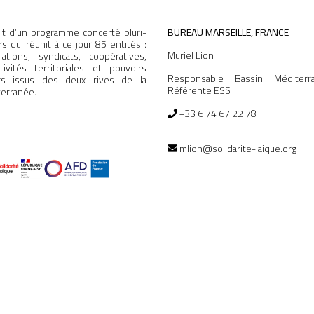
agit d’un programme concerté pluri-
BUREAU MARSEILLE, FRANCE
rs qui réunit à ce jour 85 entités :
Muriel Lion
iations, syndicats, coopératives,
ctivités territoriales et pouvoirs
Responsable Bassin Méditerr
ics issus des deux rives de la
Référente ESS
erranée.
+33 6 74 67 22 78
mlion@solidarite-laique.org