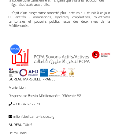
la société civile tunisienne et française qui vise à la réduction des
inégalités d’accès aux droits.
Il s’agit d’un programme concerté pluri-acteurs qui réunit à ce jour
85 entités : associations, syndicats, coopératives, collectivités
territoriales et pouvoirs publics issus des deux rives de la
Méditerranée.
MÉDIA
COMMUNIQUÉ DE PRESSE
BUREAU MARSEILLE, FRANCE
PÔLE ISP/ESS
Muriel Lion
PÔLE ÉDUCATION
Responsable Bassin Méditerranéen Référente ESS
+33 6 74 67 22 78
mlion@solidarite-laique.org
BUREAU TUNIS
Helmi Hosni