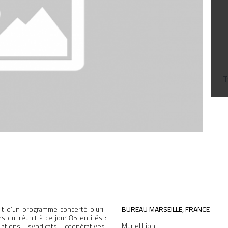
T
agit d’un programme concerté pluri-
BUREAU MARSEILLE, FRANCE
rs qui réunit à ce jour 85 entités :
Muriel Lion
iations, syndicats, coopératives,