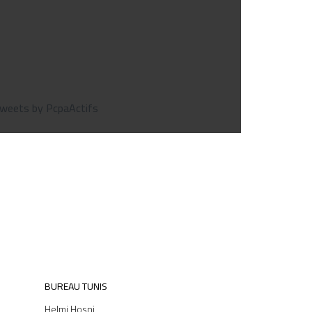
weets by PcpaActifs
BUREAU TUNIS
Helmi Hosni