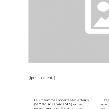
{{post.content}}
Le Programme Concerté Pluri-acteurs
Il s’
(SOYONS ACTIFS/ACTIVES) est un
acteu
programme de renforcement des
assoc